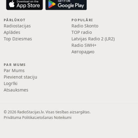
PĀRLŪKOT
POPULĀRI
Radiostacijas
Radio Skonto
Aplādes
TOP radio
Top Dziesmas
Latvijas Radio 2 (LR2)
Radio SWH+
Авторадио
PAR MUMS
Par Mums
Pievienot staciju
Logrīki
Atsauksmes
© 2026 RadioStacijas.lv. Visas tiesības aizsargātas.
Privātuma Politika
Lietošanas Noteikumi