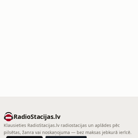
RadioStacijas.lv
Klausieties RadioStacijas.lv radiostacijas un aplādes pēc
pilsētas, žanra vai noskaņojuma — bez maksas jebkurā ierīcē.