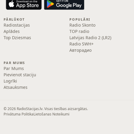
PĀRLŪKOT
POPULĀRI
Radiostacijas
Radio Skonto
Aplādes
TOP radio
Top Dziesmas
Latvijas Radio 2 (LR2)
Radio SWH+
Авторадио
PAR MUMS
Par Mums
Pievienot staciju
Logrīki
Atsauksmes
© 2026 RadioStacijas.lv. Visas tiesības aizsargātas.
Privātuma Politika
Lietošanas Noteikumi