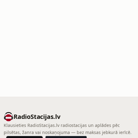
RadioStacijas.lv
Klausieties RadioStacijas.lv radiostacijas un aplādes pēc
pilsētas, žanra vai noskaņojuma — bez maksas jebkurā ierīcē.