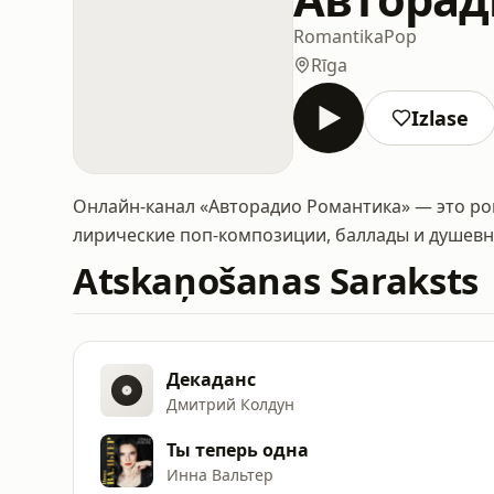
Romantika
Pop
Rīga
Izlase
Онлайн-канал «Авторадио Романтика» — это ром
лирические поп-композиции, баллады и душевн
Atskaņošanas Saraksts
Декаданс
Дмитрий Колдун
Ты теперь одна
Инна Вальтер