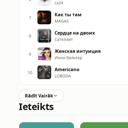
Lx24
Как ты там
7
MAGAS
Сердце на двоих
8
Сателлит
Женская интуиция
9
Инна Вальтер
Americano
10
LOBODA
Rādīt Vairāk
Ieteikts