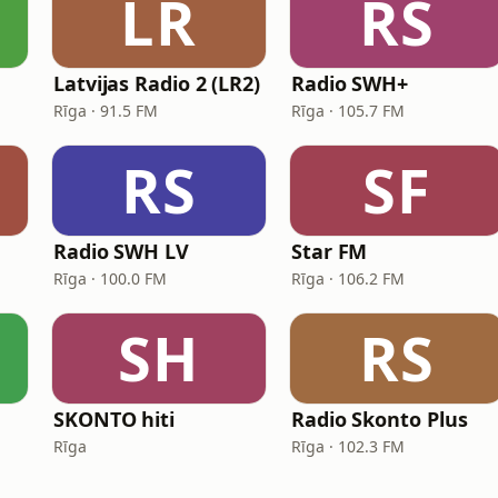
LR
RS
Latvijas Radio 2 (LR2)
Radio SWH+
Rīga · 91.5 FM
Rīga · 105.7 FM
RS
SF
Radio SWH LV
Star FM
Rīga · 100.0 FM
Rīga · 106.2 FM
SH
RS
SKONTO hiti
Radio Skonto Plus
Rīga
Rīga · 102.3 FM