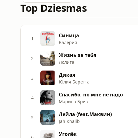
Top Dziesmas
Синица
1
Валерия
Жизнь за тебя
2
Лолита
Дикая
3
Юлия Беретта
Спасибо, но мне не надо
4
Марина Бриз
Лейла (feat.Маквин)
5
Jah Khalib
Уголёк
6