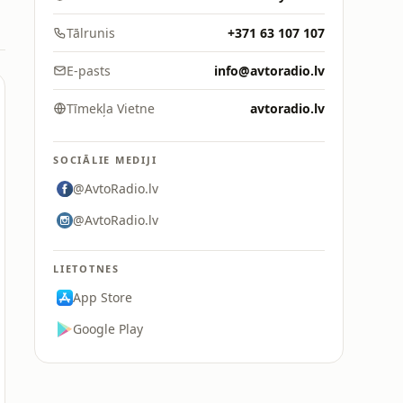
Tālrunis
+371 63 107 107
E-pasts
info@avtoradio.lv
Tīmekļa Vietne
avtoradio.lv
SOCIĀLIE MEDIJI
@AvtoRadio.lv
@AvtoRadio.lv
LIETOTNES
App Store
Google Play