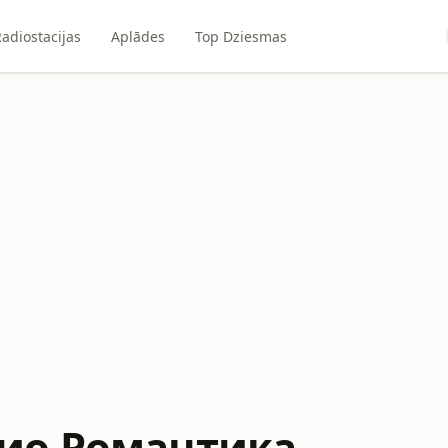
adiostacijas
Aplādes
Top Dziesmas
ио Романтика