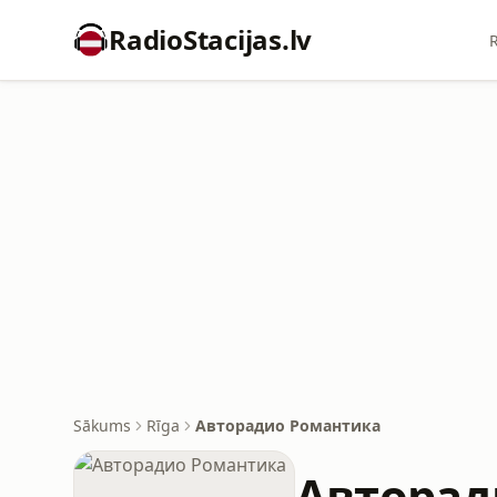
RadioStacijas.lv
R
Sākums
Rīga
Авторадио Романтика
Авторад