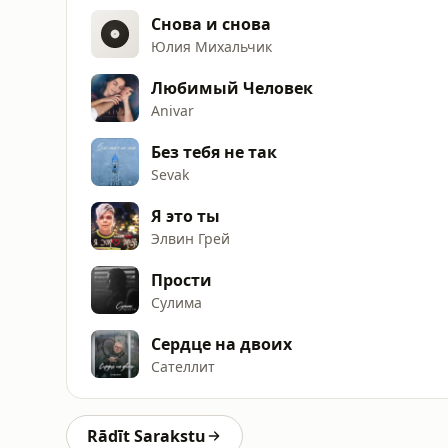
Снова и снова
Юлия Михальчик
Любимый Человек
Anivar
Без тебя не так
Sevak
Я это ты
Элвин Грей
Прости
Сулима
Сердце на двоих
Сателлит
Rādīt Sarakstu