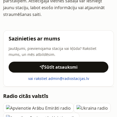
pārstāvjiem. Attiecīgajā vietnes sadaļā var iesniegt
jaunu staciju, labot esošo informāciju vai atjaunināt
straumēšanas saiti.
Sazinieties ar mums
Jautājumi, pievienojama stacija vai kļūda? Rakstiet
mums, un mēs atbildēsim.
Sūtīt atsauksmi
vai rakstiet admin@radiostacijas.lv
Radio citās valstīs