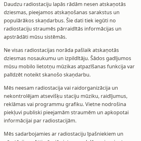
Daudzu radiostaciju lapās rādām nesen atskaņotās
dziesmas, pieejamos atskaņošanas sarakstus un
populārākos skaņdarbus. Šie dati tiek iegūti no
radiostaciju straumēs pārraidītās informācijas un
apstrādāti mūsu sistēmās.
Ne visas radiostacijas norāda pašlaik atskaņotās
dziesmas nosaukumu un izpildītāju. Šādos gadījumos
mūsu mobilo lietotņu mūzikas atpazīšanas funkcija var
palīdzēt noteikt skanošo skaņdarbu.
Mēs neesam radiostacija vai raidorganizācija un
nekontrolējam atsevišķu staciju mūziku, raidījumus,
reklāmas vai programmu grafiku. Vietne nodrošina
piekļuvi publiski pieejamām straumēm un apkopotai
informācijai par radiostacijām.
Mēs sadarbojamies ar radiostaciju īpašniekiem un