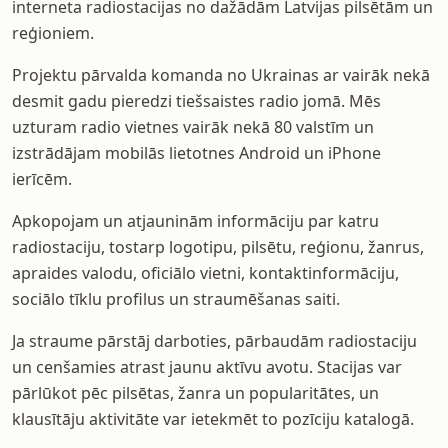
interneta radiostacijas no dažādām Latvijas pilsētām un
reģioniem.
Projektu pārvalda komanda no Ukrainas ar vairāk nekā
desmit gadu pieredzi tiešsaistes radio jomā. Mēs
uzturam radio vietnes vairāk nekā 80 valstīm un
izstrādājam mobilās lietotnes Android un iPhone
ierīcēm.
Apkopojam un atjauninām informāciju par katru
radiostaciju, tostarp logotipu, pilsētu, reģionu, žanrus,
apraides valodu, oficiālo vietni, kontaktinformāciju,
sociālo tīklu profilus un straumēšanas saiti.
Ja straume pārstāj darboties, pārbaudām radiostaciju
un cenšamies atrast jaunu aktīvu avotu. Stacijas var
pārlūkot pēc pilsētas, žanra un popularitātes, un
klausītāju aktivitāte var ietekmēt to pozīciju katalogā.