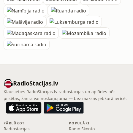
RadioStacijas.lv
Klausieties RadioStacijas.lv radiostacijas un aplādes pēc
pilsētas, žanra vai noskaņojuma — bez maksas jebkurā ierīcē.
PĀRLŪKOT
POPULĀRI
Radiostacijas
Radio Skonto