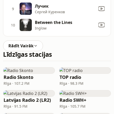
Лучик
9
Сергей Куренков
Between the Lines
10
Inglow
Rādīt Vairāk
Līdzīgas stacijas
Radio Skonto
TOP radio
Rīga · 107.2 FM
Rīga · 98.3 FM
Latvijas Radio 2 (LR2)
Radio SWH+
Rīga · 91.5 FM
Rīga · 105.7 FM