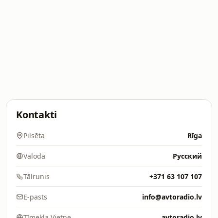
Kontakti
Pilsēta
Rīga
Valoda
Русский
Tālrunis
+371 63 107 107
E-pasts
info@avtoradio.lv
Tīmekļa Vietne
avtoradio.lv