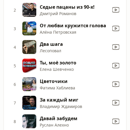
Седые пацаны из 90-х!
2
Дмитрий Романов
От любви кружится голова
3
Алёна Петровская
Два шага
4
Лесоповал
Ты, моё золото
5
Елена Шевченко
Цветочики
6
Фатима Хаблиева
За каждый миг
7
Владимир Ждамиров
Давай забудем
8
Руслан Алехно