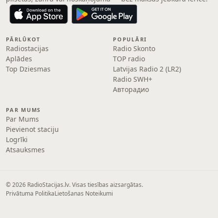
PĀRLŪKOT
POPULĀRI
Radiostacijas
Radio Skonto
Aplādes
TOP radio
Top Dziesmas
Latvijas Radio 2 (LR2)
Radio SWH+
Авторадио
PAR MUMS
Par Mums
Pievienot staciju
Logrīki
Atsauksmes
© 2026 RadioStacijas.lv. Visas tiesības aizsargātas.
Privātuma Politika
Lietošanas Noteikumi