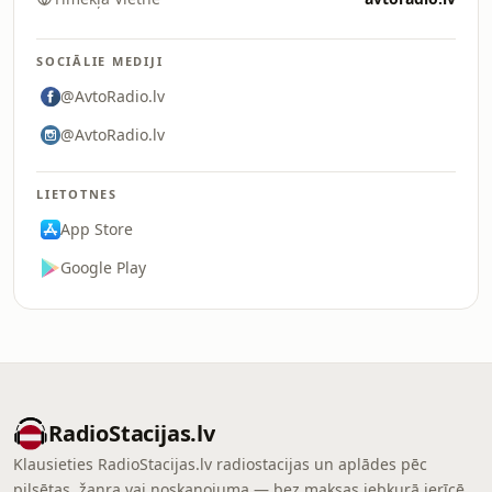
SOCIĀLIE MEDIJI
@AvtoRadio.lv
@AvtoRadio.lv
LIETOTNES
App Store
Google Play
RadioStacijas.lv
Klausieties RadioStacijas.lv radiostacijas un aplādes pēc
pilsētas, žanra vai noskaņojuma — bez maksas jebkurā ierīcē.