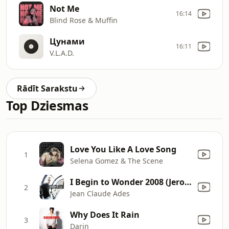
Not Me
16:14
Blind Rose & Muffin
Цунами
16:11
V.L.A.D.
Rādīt Sarakstu
Top Dziesmas
Love You Like A Love Song
1
Selena Gomez & The Scene
I Begin to Wonder 2008 (Jerome Isma-Ae Remix)
2
Jean Claude Ades
Why Does It Rain
3
Darin