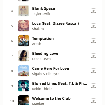
Blank Space
4
Taylor Swift
Loca (feat. Dizzee Rascal)
5
Shakira
Temptation
6
Arash
Bleeding Love
7
Leona Lewis
Came Here For Love
8
Sigala & Ella Eyre
Blurred Lines (feat. T.I. & Pharrell)
9
Robin Thicke
Welcome to the Club
10
Manian