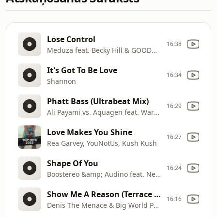
Lose Control
16:38
Meduza feat. Becky Hill & GOODBOYS
It's Got To Be Love
16:34
Shannon
Phatt Bass (Ultrabeat Mix)
16:29
Ali Payami vs. Aquagen feat. Warp Brothers
Love Makes You Shine
16:27
Rea Garvey, YouNotUs, Kush Kush
Shape Of You
16:24
Boostereo &amp; Audino feat. Nexeri
Show Me A Reason (Terrace Mix)
16:16
Denis The Menace & Big World Pres. Philipp Van Het Veld