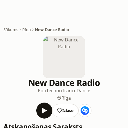
Sākums
Rīga
New Dance Radio
New Dance Radio
Pop
Techno
Trance
Dance
Rīga
Izlase
Atskaņošanas Saraksts