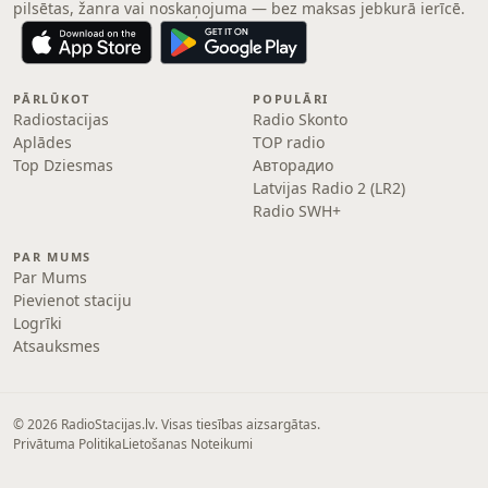
pilsētas, žanra vai noskaņojuma — bez maksas jebkurā ierīcē.
PĀRLŪKOT
POPULĀRI
Radiostacijas
Radio Skonto
Aplādes
TOP radio
Top Dziesmas
Авторадио
Latvijas Radio 2 (LR2)
Radio SWH+
PAR MUMS
Par Mums
Pievienot staciju
Logrīki
Atsauksmes
© 2026 RadioStacijas.lv. Visas tiesības aizsargātas.
Privātuma Politika
Lietošanas Noteikumi