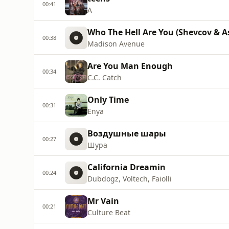
00:41
A
Who The Hell Are You (Shevcov & As
00:38
Madison Avenue
Are You Man Enough
00:34
C.C. Catch
Only Time
00:31
Enya
Воздушные шары
00:27
Шура
California Dreamin
00:24
Dubdogz, Voltech, Faiolli
Mr Vain
00:21
Culture Beat