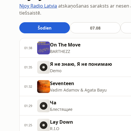
Njoy Radio Latvia
atskaņošanas saraksts ar nesen a
tiešsaistē.
Šodien
07.08
On The Move
01:38
BARTHEZZ
Я не знаю, Я не понимаю
01:35
Demo
Seventeen
01:32
Vadim Adamov & Agata Bayu
Ча
01:29
Блестящие
Lay Down
01:25
R.I.O