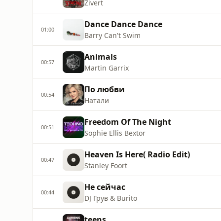
Zivert
Dance Dance Dance
01:00
Barry Can't Swim
Animals
00:57
Martin Garrix
По любви
00:54
Натали
Freedom Of The Night
00:51
Sophie Ellis Bextor
Heaven Is Here( Radio Edit)
00:47
Stanley Foort
Не сейчас
00:44
DJ Грув & Burito
teens