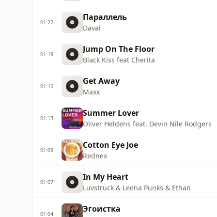
Параллель
01:22
Davai
Jump On The Floor
01:19
Black Kiss feat Cherita
Get Away
01:16
Maxx
Summer Lover
01:13
Oliver Heldens feat. Devin Nile Rodgers
Cotton Eye Joe
01:09
Rednex
In My Heart
01:07
Luvstruck & Leena Punks & Ethan
Эгоистка
01:04