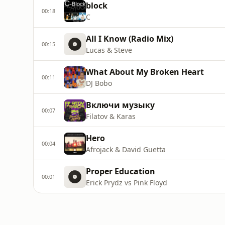
block
00:18
C
All I Know (Radio Mix)
00:15
Lucas & Steve
What About My Broken Heart
00:11
DJ Bobo
Включи музыку
00:07
Filatov & Karas
Hero
00:04
Afrojack & David Guetta
Proper Education
00:01
Erick Prydz vs Pink Floyd