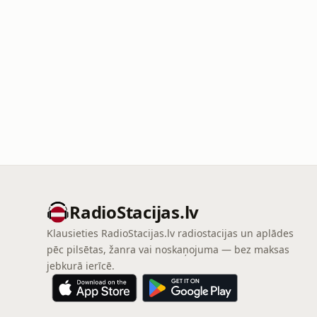
RadioStacijas.lv
Klausieties RadioStacijas.lv radiostacijas un aplādes
pēc pilsētas, žanra vai noskaņojuma — bez maksas
jebkurā ierīcē.