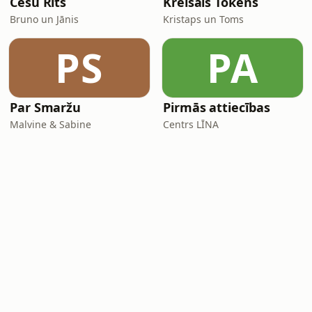
Cēsu Rīts
Kreisais Tokens
Bruno un Jānis
Kristaps un Toms
PS
PA
Par Smaržu
Pirmās attiecības
Malvine & Sabine
Centrs LĪNA