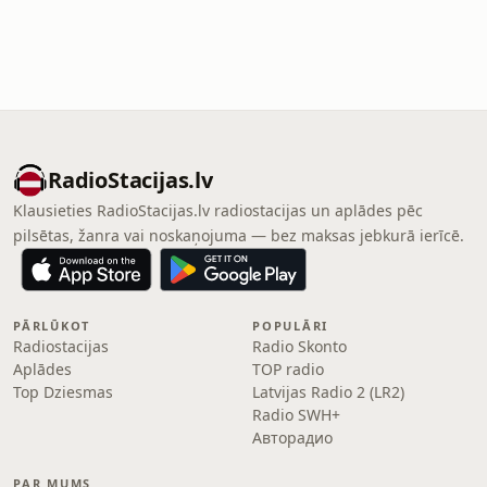
RadioStacijas.lv
Klausieties RadioStacijas.lv radiostacijas un aplādes pēc
pilsētas, žanra vai noskaņojuma — bez maksas jebkurā ierīcē.
PĀRLŪKOT
POPULĀRI
Radiostacijas
Radio Skonto
Aplādes
TOP radio
Top Dziesmas
Latvijas Radio 2 (LR2)
Radio SWH+
Авторадио
PAR MUMS