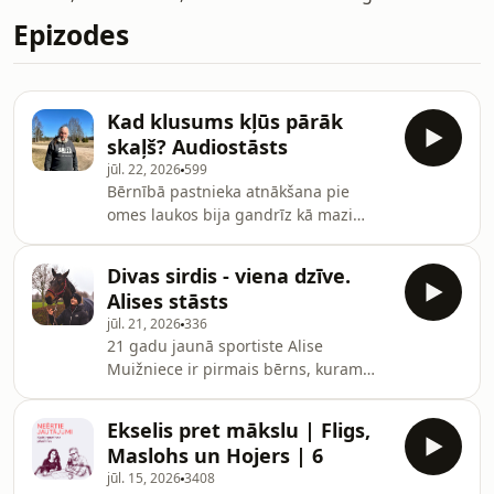
Epizodes
Kad klusums kļūs pārāk
skaļš? Audiostāsts
jūl. 22, 2026
599
Bērnībā pastnieka atnākšana pie
omes laukos bija gandrīz kā mazi
svētki. Avīze, pensijas diena, pāris
vārdu virtuvē un pazīstama seja pie
Divas sirdis - viena dzīve.
durvīm. Anatolijs par pastnieku
Alises stāsts
nostrādāja 34 gadus un pa šo laiku
jūl. 21, 2026
336
redzēja, kā šīs sarunas kļūst īsākas,
21 gadu jaunā sportiste Alise
mājas tukšākas un veseli ciemi
Muižniece ir pirmais bērns, kuram
pamazām apklust. Stāsts sākas ar
Latvijā veikta sirds transplantācija un
vienu pastnieku, bet aizved pie daudz
kuras ikdiena šobrīd rit starp zālēm,
lielāka jautājuma: kas paliek pāri
Ekselis pret mākslu | Fligs,
treniņiem un zirgiem. Viņa ir Latvijas
vietās, no kurām cil
Maslohs un Hojers | 6
parasportiste un iedvesmas piemērs.
jūl. 15, 2026
3408
Pēc sirds transplantācijas viņa atrada