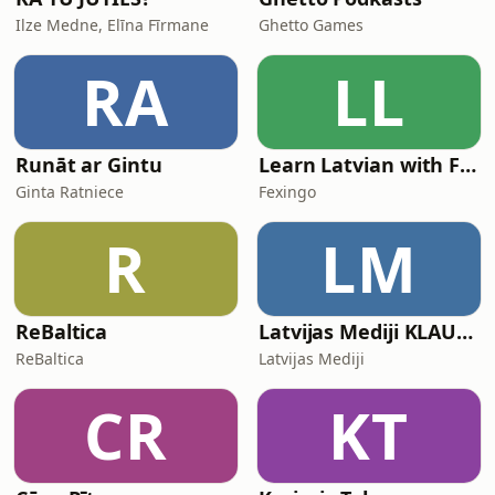
Ilze Medne, Elīna Fīrmane
Ghetto Games
RA
LL
Runāt ar Gintu
Learn Latvian with Fexingo
Ginta Ratniece
Fexingo
R
LM
ReBaltica
Latvijas Mediji KLAUSIES!
ReBaltica
Latvijas Mediji
CR
KT