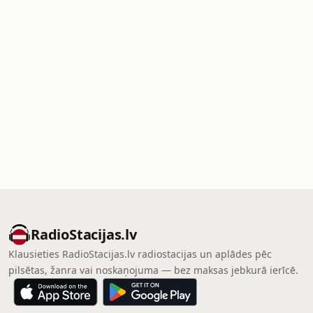
RadioStacijas.lv
Klausieties RadioStacijas.lv radiostacijas un aplādes pēc
pilsētas, žanra vai noskaņojuma — bez maksas jebkurā ierīcē.