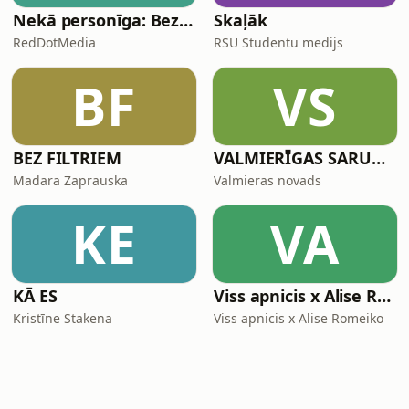
Nekā personīga: Bez protokola
Skaļāk
RedDotMedia
RSU Studentu medijs
BF
VS
BEZ FILTRIEM
VALMIERĪGAS SARUNAS
Madara Zaprauska
Valmieras novads
KE
VA
KĀ ES
Viss apnicis x Alise Romeiko
Kristīne Stakena
Viss apnicis x Alise Romeiko