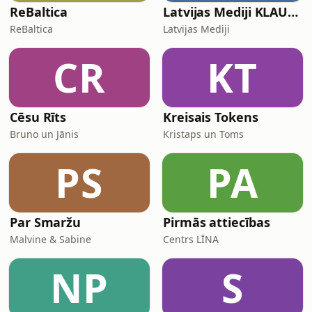
ReBaltica
Latvijas Mediji KLAUSIES!
ReBaltica
Latvijas Mediji
CR
KT
Cēsu Rīts
Kreisais Tokens
Bruno un Jānis
Kristaps un Toms
PS
PA
Par Smaržu
Pirmās attiecības
Malvine & Sabine
Centrs LĪNA
NP
S