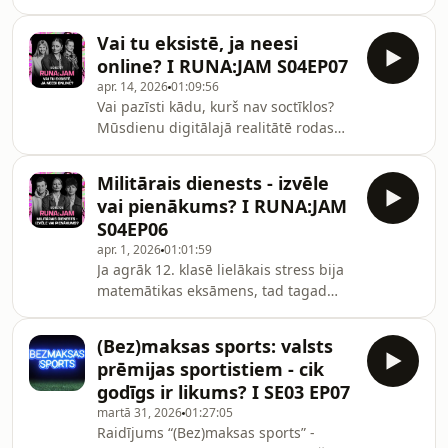
stāstu un diskusiju raidījums sērijās
studijā izjautā li
par mūsdienu lielajiem jautājumiem
Vai tu eksistē, ja neesi
sportā. 3. sezonas 8. epizodes tēma:
online? I RUNA:JAM S04EP07
nauda Latvijas basketbola klubos.
apr. 14, 2026
01:09:56
Publiskajā telpā un kuluāros nereti
Vai pazīsti kādu, kurš nav soctīklos?
klejo dažādas summas un arī
Mūsdienu digitālajā realitātē rodas
spekulācijas par Latvijas basketbola
sajūta, ka eksistence ir cieši saistīta ar
klubu rocību. Cik pelna treneri, kādi ir
redzamību, jo ja tu neesi online, tu
spēlētāju atalgojumi, cik
Militārais dienests - izvēle
vari sajusties kā ārpus sistēmas vai
nepieciešams dal
vai pienākums? I RUNA:JAM
sabiedrības. Kur galu galā problēma -
S04EP06
pašos soctīklos vai tajā, kā mēs tos
apr. 1, 2026
01:01:59
lietojam un ko no tiem sagaidām -
Ja agrāk 12. klasē lielākais stress bija
studijā ar raidījuma vadītāju Nansiju
matemātikas eksāmens, tad tagad
Garkalni diskutē Vanesa Čepule, kura
sarunās parādās arī termini kā
bauda dzīvi ārpus soctīkl
“iesaukums” un “atlase pēc nejaušības
(Bez)maksas sports: valsts
principa”, kas skan mazliet kā loterija,
prēmijas sportistiem - cik
tikai balvā ir formastērps, nevis
godīgs ir likums? I SE03 EP07
ceļojums uz Bali. Tā ir pavēste,
martā 31, 2026
01:27:05
datums kalendārā un izvēle, kas
Raidījums “(Bez)maksas sports” -
pēkšņi izskatās nopietnāka par to,