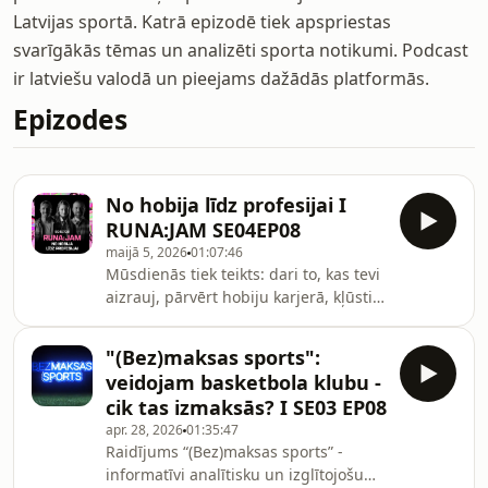
Latvijas sportā. Katrā epizodē tiek apspriestas
svarīgākās tēmas un analizēti sporta notikumi. Podcast
ir latviešu valodā un pieejams dažādās platformās.
Epizodes
No hobija līdz profesijai I
RUNA:JAM SE04EP08
maijā 5, 2026
01:07:46
Mūsdienās tiek teikts: dari to, kas tevi
aizrauj, pārvērt hobiju karjerā, kļūsti
par savu priekšnieku. Un iespēju
patiešām ir vairāk nekā jebkad agrāk.
"(Bez)maksas sports":
Tu vari sākt no nulles, publicēt, radīt,
veidojam basketbola klubu -
eksperimentēt. Bet tajā pašā laikā -
cik tas izmaksās? I SE03 EP08
pārvērst hobiju par profesiju nozīmē
apr. 28, 2026
01:35:47
kaut ko vairāk nekā tikai “darīt to, kas
Raidījums “(Bez)maksas sports” -
patīk”. Kā tas notiek reālajā dzīvē -
informatīvi analītisku un izglītojošu
raidījuma vadītāja Nansija Garkalne