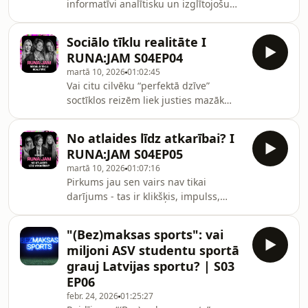
informatīvi analītisku un izglītojošu
kuru maģistra programmu
stāstu un diskusiju raidījums sērijās
izvēlēties.Vai tas ir pilsoņa pienākums
par mūsdienu lielajiem jautājumiem
vai tomēr personisk
Sociālo tīklu realitāte I
sportā. 3. sezonas 7. epizodes tēma:
RUNA:JAM S04EP04
Valsts prēmijas Latvijas sportistiem –
martā 10, 2026
01:02:45
tēma, kas kā karsts kartupelis
Vai citu cilvēku “perfektā dzīve”
atkārtojas gadu pēc gada. Kurš
soctīklos reizēm liek justies mazāk
saņēmis? Cik saņēmis? Un vai pareizi
vērtīgam, pat ja saproti, ka tā nav
saņēmis? Tie ir jautājumi, kuri sporta
pilnīgi īsta? Aiz skaistiem kadriem
sabiedrībā tiek vētīti regulāri. Šoreiz p
No atlaides līdz atkarībai? I
nereti slēpjas realitāte, kas netiek
RUNA:JAM S04EP05
parādīta. Cik godīgi esam pret sevi un
martā 10, 2026
01:07:16
citiem digitālajā vidē, un kādu cenu
Pirkums jau sen vairs nav tikai
par to maksā mūsu mentālā veselība -
darījums - tas ir klikšķis, impulss,
šoreiz raidījuma vadītāja Nansija
mazs dopamīna sprādziens. Laikā,
Garkalne studijā aicinājusi sociālo
kad pasaule deg, mēs vienalga
tīklu satura veidotāju Aneti Gludīti
"(Bez)maksas sports": vai
nopērkam vēl vienu trauku komplektu,
miljoni ASV studentu sportā
jo bija 70% atlaide. Un jautājums nav
grauj Latvijas sportu? | S03
tikai “vai varu atļauties?”, bet gan
EP06
“kāpēc es to vispār gribu?”. Par
febr. 24, 2026
01:25:27
jaunākajām patēriņa tendencēm