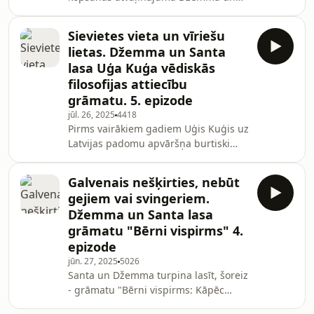
Santa ir atpakaļ, lai smagi strādātu
latviešu tautas labā. Jāņa Zālīša
Sievietes vieta un vīriešu
"Mīlestības vārdā" satricināja
lietas. Džemma un Santa
Padomju Latviju 1981. gadā. Tā
lasa Uģa Kuģa vēdiskās
satricināja, ka padomju cenzūra to
filosofijas attiecību
aizliedza, pēc tam, kad tika pārdodas
grāmatu. 5. epizode
visas 90 000 grāmatas kopijas. 2025.
gadā lasām grāmatu, lai saprastu,
jūl. 26, 2025
4418
Pirms vairākiem gadiem Uģis Kuģis uz
kuras mācības ir aktuālas aizvien, bet
Latvijas padomu apvāršņa burtiski
kuras metama
uzsprāga ar saviem ieteikumiem par
to, kā labāk dzīvot, kad nodarboties ar
Galvenais nešķirties, nebūt
seksu (viņaprāt, tikai, kad vēlies
gejiem vai svingeriem.
ieņemt bērnu), kā strādāt un kā
Džemma un Santa lasa
domāt. Džemma un Santa šoreiz lasa
grāmatu "Bērni vispirms" 4.
viņa grāmatu "Pāris" - un nu jau
epizode
mums visiem ir bijusi iespēja dažādos
pašmāju realitātes šovos paskatīties
jūn. 27, 2025
5026
Santa un Džemma turpina lasīt, šoreiz
uz to, kā viņam pašam ikdienā
- grāmatu "Bērni vispirms: Kāpēc
izdodas prakti
mums vajadzīga globāla bērnu