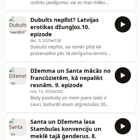
uzdotu jautājumu: vai es maz māku
To un kas scientologiem aiz ādas
mīlēt. Atbilde ir skaidra, protams, ka
noskaidrosim šajā raidieraksta
nē un visa plašā pašpalīdzības
epizodē, kopā lasot 2003.gadā Latvijas
Dubults neplīst? Latvijas
grāmatu industrija ir gatava tev
Dianētikas centr
erotikas džungļos.10.
sniegt palīdzīgu roku apmaiņā pret
epizode
dažiem zelta dalderiem. Santa un
dec. 3, 2025
4138
Džemma lasa Džeja Šetija "8
Dubults neplīst, vai tomēr plīst kā
mīlestības likumus". Šis vīrs salaulāja
prezervatīvs pēc tā derīguma termiņa
Benu Afleku ar Dženiferu Lopezu viņu
beigām? Šoreiz Džemma un Santa
otrajā rodeo un par viņu atzinīgi
lasa veselas divas Helmuta Bēķa
izsakās Holivudas A
Džemma un Santa mācās no
grāmatas, no kurām viena ir
francūzietēm, kā nepalikt
sadarbība ar Latvijas erotikas leģendu
resnām. 9. epizode
Ritu Lasmani. Mīlas ainu apskurbināta
nov. 13, 2025
3302
Santa atklāj Džemmai savus 2026.
Body positivity un mom jeans laiks ir
gada romantiskās dzīves mērķus, bet
cauri, kulturāli esam atgriezušas 20
Džemma kārtējo reizi mēģina saprast,
gadus senā pagātnē, kur džinsi
vai heteroseksuāliem cilvēkiem viss ir
beidzās milimetru virs kaunuma
kārtībā. Atbil
Santa un Džemma lasa
apmatojuma, nekas negaršoja tik labi
Stambulas konvenciju un
kā tievums un zem miljons
meklē tajā ģenderus. 8.
dažādādiem "tā nav diēta