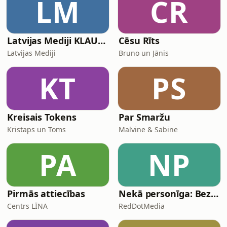
LM
CR
Latvijas Mediji KLAUSIES!
Cēsu Rīts
Latvijas Mediji
Bruno un Jānis
KT
PS
Kreisais Tokens
Par Smaržu
Kristaps un Toms
Malvine & Sabine
PA
NP
Pirmās attiecības
Nekā personīga: Bez protokola
Centrs LĪNA
RedDotMedia