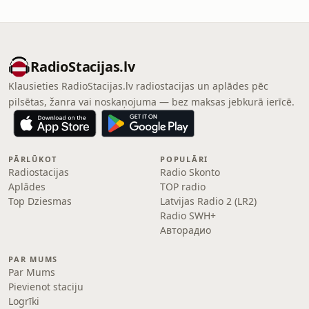
RadioStacijas.lv
Klausieties RadioStacijas.lv radiostacijas un aplādes pēc
pilsētas, žanra vai noskaņojuma — bez maksas jebkurā ierīcē.
PĀRLŪKOT
POPULĀRI
Radiostacijas
Radio Skonto
Aplādes
TOP radio
Top Dziesmas
Latvijas Radio 2 (LR2)
Radio SWH+
Авторадио
PAR MUMS
Par Mums
Pievienot staciju
Logrīki