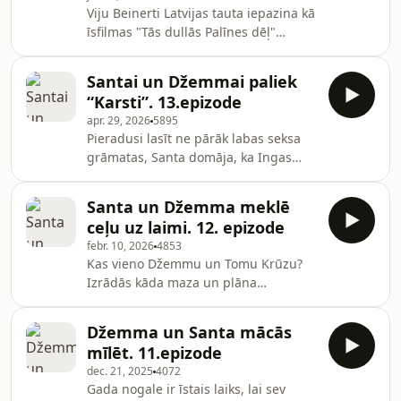
Viju Beinerti Latvijas tauta iepazina kā
mājaslapā pieejamiem tehno
īsfilmas "Tās dullās Palīnes dēļ"
sprediķiem Džemma un Santa
režisori, bet atpazīst, kā sievieti, kura
nolēma, ka arī viņa grāmata “33 soļi
visas savas esejas Latvijas avīzē
panā
Santai un Džemmai paliek
publicē ar vienu un to pašu bildi jau
“Karsti”. 13.epizode
teju 13 gadus. Eseju krājums Mans
apr. 29, 2026
5895
konservatīvais kompass ir radies, jo
Pieradusi lasīt ne pārāk labas seksa
Vijai nepatika, ka viņu cenzē, ar
grāmatas, Santa domāja, ka Ingas
cenzūru domājot- viņas esejas vairs
Spriņģes grāmata "Karsti" būs
nav portāla pirmajā lapā. Uz kurieni
kārtējais erotiskais romāns, bet nē!
Vijas konservatīvais kompass aizv
Santa un Džemma meklē
Izrādās, Latvijas slavenākā pētnieciskā
ceļu uz laimi. 12. epizode
žurnālististe ir savos sievietes
febr. 10, 2026
4853
brieduma gados mainījusi profesiju
Kas vieno Džemmu un Tomu Krūzu?
uz labbūtības un veselības
Izrādās kāda maza un plāna
influenceri. Grāmatā Inga mēģina
grāmatiņa, ko reiz senos laikos
kopā ar dažādiem speciālistiem iziet
Džemma ieguva no laipna švešinieka
cauri tādiem perimenopauzes
Džemma un Santa mācās
uz ielas, pazaudēja, tad pēc gadiem
aspektiem kā slikts garastāvok
mīlēt. 11.epizode
atrada un nēsājā somā mēnešiem ilgi,
dec. 21, 2025
4072
lai tās vēstis nodotu Santai. Vai "Ceļš
Gada nogale ir īstais laiks, lai sev
uz laimi" būs arī Santas ceļš pie sevis?