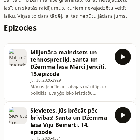
lasīt un skatās raidījumus, kuriem nevajadzētu veltīt
laiku. Viņas to dara tādēļ, lai tas nebūtu jādara jums.
Epizodes
Miljonāra maindsets un
tehnosprediķi. Santa un
Džemma lasa Mārci Jencīti.
15.epizode
jūl. 28, 2026
2929
Mārcis Jencītis ir Latvijas mācītājs un
politiķis. Evaņģēlisko kristiešu
draudzes “Kristus pasaulei” dibinātājs
un vecākais mācītājs. Ievēlēts 14.
Sievietes, jūs brēcāt pēc
Saeimā no partijas “Latvija pirmajā
brīvības! Santa un Džemma
vietā” saraksta Rīgas vēlēšanu
lasa Viju Beinerti. 14.
apgabalā. Paralēli pasniedz
epizode
personības attīstības kursus. No
jūl. 13, 2026
4331
cilvēka ar šādu biogrāfiju un