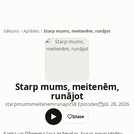
Sākums
Aplādes
Starp mums, meitenēm, runājot
Starp mums, meitenēm,
runājot
starpmumsmeitenemrunajot
58 Epizodes
jūl. 28, 2026
Izlase
Santa un Džemma lasa grāmatas, kuras nevajadzētu