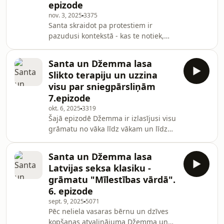
epizode
produktiem" slēpās- diētas.Tāpēc
nov. 3, 2025
3375
Santa un Džemma lasa Mireijas
Santa skraidot pa protestiem ir
Giljano dižpārdokli "Francūzietes
pazudusi kontekstā - kas te notiek,
nekļūst resnas" un mēģina saprast kā
kāpēc tagad un vai tiešām jau ir
arī viņas varētu būt vis vis tievākās, be
jāmaina dzimums, jāiet dušā ar divām
Santa un Džemma lasa
transpersonām un bērnu dārzos būs
Slikto terapiju un uzzina
drag queen pulciņi? Džemma nes
visu par sniegpārsliņām
gaismu un rāda Santai kaut kādu
7.epizode
111.lpp garu docx failu ar daudz
okt. 6, 2025
3319
lieliem vārdiem. Prezidents ir
Šajā epizodē Džemma ir izlasījusi visu
aizsūtījis Saeimu padomāt vēlreiz, bet
grāmatu no vāka līdz vākam un līdz
tas nemaina to, ka ceturtdien
par 30. lappusei viņai šī grāmata
tiekamies protestā Doma laukumā
patika. Kas notika pēc 30. lappuses?
Santa un Džemma lasa
To jūs uzzināsiet, noklausoties
Latvijas seksa klasiku -
sarunu. Podkāstu veido komiķes Santa
grāmatu "Mīlestības vārdā".
Biezā un Džemma Sudraba
6. epizode
Izmantotā mūzika: Drop the Tapes,
sept. 9, 2025
5071
TrackTribe Foto: Ralfs Cimermanis
Pēc neliela vasaras bērnu un dzīves
kopšanas atvaļinājuma Džemma un