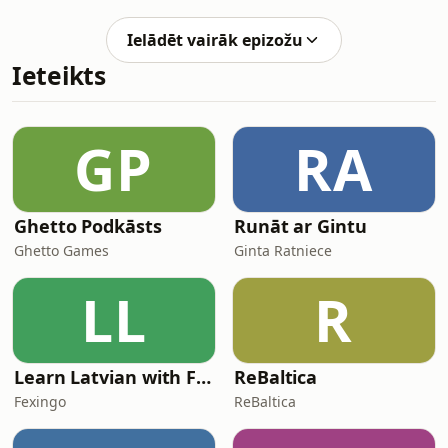
tiesību aizstāvības kustība". Kas ir tie
pētījumi, uz kuriem balstās šī
Ielādēt vairāk epizožu
grāmata? Un vai tur patiesi ir kādi
Ieteikts
ieteikumi, kā tomēr neizšķirties?
Meklējot atbildes uz šiem
jautājumiem, viņas uzzinās pārāk
daudz .... par svingeriem kaimiņos.
GP
RA
Podkāstu veido komiķes Santa Biezā
un Džemma Sudraba. Izmantotā
Ghetto Podkāsts
Runāt ar Gintu
Ghetto Games
Ginta Ratniece
LL
R
Learn Latvian with Fexingo
ReBaltica
Fexingo
ReBaltica