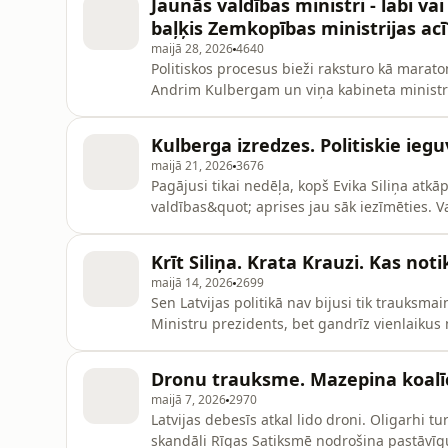
Jaunās valdības ​ministri - labi vai
nemaz nav tik iesī
baļķis Zemkopības ministrijas acī
maijā 28, 2026
4640
Politiskos procesus bieži raksturo kā marat
Andrim Kulbergam un viņa kabineta ministriem
varētu būt tikai nedaudz mēnešu.Ko varam g
klupšanas akmeņi jau tagad ir saredzami tās
Kulberga izredzes. Politiskie ieguv
Valsts Mežu pārva
maijā 21, 2026
3676
Pagājusi tikai nedēļa, kopš Evika Siliņa at
valdības&quot; aprises jau sāk iezīmēties. Va
Ministru kabineta, tomēr neizbēgams ir jaut
vēlēšanām sastiķēta valdība var radīt stabili
Krīt Siliņa. Krata Krauzi. Kas noti
tiek izplatīti brīdin
maijā 14, 2026
2699
Sen Latvijas politikā nav bijusi tik trauksma
Ministru prezidents, bet gandrīz vienlaikus 
zemkopības ministra Armanda Krauzes no Za
jāpārtop no aizgājušajās nedēļas notikumu 
Dronu trauksme. Mazepina koalīci
izaicinājumam gatavi,
maijā 7, 2026
2970
Latvijas debesīs atkal lido droni. Oligarhi t
skandāli Rīgas Satiksmē nodrošina pastāvīgu