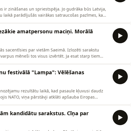
 ir zināšanas un spriestspēja. Jo gudrāka būs Latvija,
ļu laikā parādījušās vairākas satraucošas pazīmes, ka
s atpaliek no vēlamā. Eksaktās zināšanās par to brīdina
rēja sekmīgi nokārtot 9. klases centralizētos eksāmenus.
iezākie amatpersonu maciņi. Morālā
anās sacentīsies par vietām Saeimā. Izlozēti sarakstu
varpus mēneši tos visus izvērtēt. Ja esat starp tiem
pienācis laiks šajā jautājumā iedziļināties. Arī tiem, kas
pētīt savu izvēlēto sarakstu. Ka tik neatklājas kād
unu festivālā "Lampa": Vēlēšanas
ognozējamu rezultātu laikā, kad pasaule kļuvusi daudz
jis NATO, viņa pārstāvji atklāti apšauba Eiropas
etējie apbrīnotāji un sekotāji, kuri jau ieguvuši
ņa politisko taktiku, kurā lielu lomu spēlē agresīvi
nām kandidātu sarakstus. Cīņa par