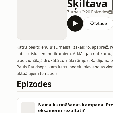
Šķiltava 
Žurnāls Ir
20 Epizodes
Izlase
Katru piektdienu Ir žurnālisti izskaidro, apspriež, 
sabiedriskajiem notikumiem. Atklāj gan notikumu,
tradicionālajā drukātā žurnāla rāmjos. Raidījuma p
Pauls Raudseps, kam katru nedēļu pievienojas viens
aktuālajiem tematiem.
Epizodes
Naida kurināšanas kampaņa. Prezi
eksāmenu rezultāti?