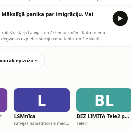
s veidus, kā skaļi stāstīt vēlētājiem, ka šodien solītā
m un citiem jautājumiem raidījumā spriež Ir kolēģi Ba
 Mākslīgā panika par imigrāciju. Vai
lkt robežu starp Latvijas un ārzemju ziņām. Katru dienu
gvielas uzpildes staciju cenu tablo, un šie skaitļi
anu politiskās spēles. Nabadzība un karadarbība
tas kāpina iekšpolitisko temperatūru ne tikai valstīs,
 vairāk epizožu
L
BL
r
LSMnīca
BEZ LIMITA Tele2 podkāsts
Latvijas Sabiedriskais medijs
Tele2