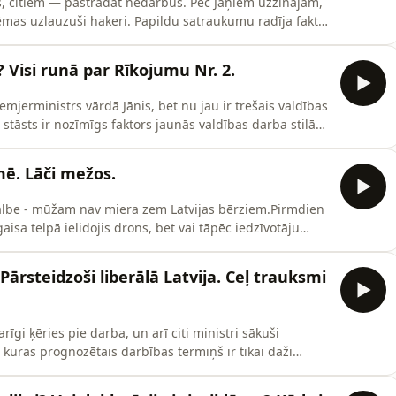
s, citiem — pastrādāt nedarbus. Pēc Jāņiem uzzinājām,
mas uzlauzuši hakeri. Papildu satraukumu radīja fakts,
ībām, kurām uzdots sagatavot IT sistēmas 3. oktobrī
ā Ir kolēģi Ieva Jakone, Aivars Ozoliņš un Pauls
? Visi runā par Rīkojumu Nr. 2.
premjerministrs vārdā Jānis, bet nu jau ir trešais valdības
 stāsts ir nozīmīgs faktors jaunās valdības darba stilā
ir pietiekams pamats vērtēt. Pēdējās nedēļas laikā
ī izrāde Rīkojums Nr. 2. Par to runā ne tikai teātra
mē. Lāči mežos.
Skalbe - mūžam nav miera zem Latvijas bērziem.Pirmdien
gaisa telpā ielidojis drons, bet vai tāpēc iedzīvotāju
i Rīgas domē mērķtiecīgi izprovocē konfliktus un
i sākuši ienākt pat sētās un pilsētās.Ko darīt ar šiem
Pārsteidzoši liberālā Latvija. Ceļ trauksmi
gi ķēries pie darba, un arī citi ministri sākuši
, kuras prognozētais darbības termiņš ir tikai daži
paidu, ka tieši viņu atbalstītās vērtības atbilst
 publiskots pētījums liecina, ka Latvijas sabiedrība