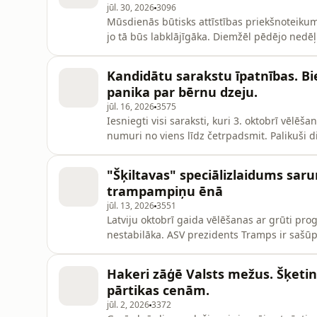
jūl. 30, 2026
3096
Mūsdienās būtisks attīstības priekšnoteikums
jo tā būs labklājīgāka. Diemžēl pēdējo nedē
vismaz daļā sabiedrības inteliģences līmeni
strauji pieaugušais skolēnu skaits, kas neva
Kandidātu sarakstu īpatnības. B
Par
panika par bērnu dzeju.
jūl. 16, 2026
3575
Iesniegti visi saraksti, kuri 3. oktobrī vēlēš
numuri no viens līdz četrpadsmit. Palikuši di
25% vēlētāju, kuri vēl nezina, par ko balsot, 
jau noskatījuši favorītu, būtu vērts dziļāk pa
"Šķiltavas" speciālizlaidums sar
trampampiņu ēnā
jūl. 13, 2026
3551
Latviju oktobrī gaida vēlēšanas ar grūti pr
nestabilāka. ASV prezidents Tramps ir sašūpo
Savienību un tās vērtības, savukārt Trampa vi
iesauku &quot;trampampiņi&quot;, atdarina vi
Hakeri zāģē Valsts mežus. Šķeti
uzbrukumi ne tikai
pārtikas cenām.
jūl. 2, 2026
3372