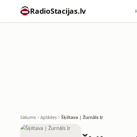
RadioStacijas.lv
R
Sākums
Aplādes
Šķiltava | Žurnāls Ir