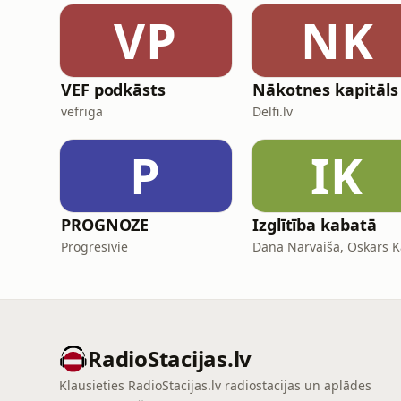
VP
NK
VEF podkāsts
Nākotnes kapitāls
vefriga
Delfi.lv
P
IK
PROGNOZE
Izglītība kabatā
Progresīvie
RadioStacijas.lv
Klausieties RadioStacijas.lv radiostacijas un aplādes