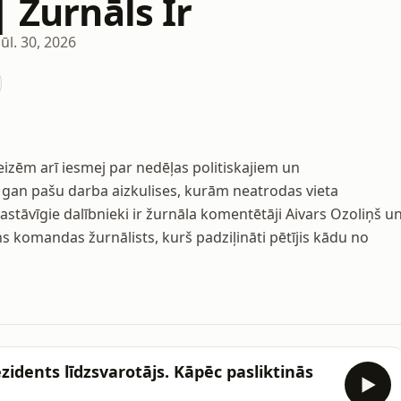
| Žurnāls Ir
jūl. 30, 2026
reizēm arī iesmej par nedēļas politiskajiem un
 gan pašu darba aizkulises, kurām neatrodas vieta
astāvīgie dalībnieki ir žurnāla komentētāji Aivars Ozoliņš u
 komandas žurnālists, kurš padziļināti pētījis kādu no
dents līdzsvarotājs. Kāpēc pasliktinās