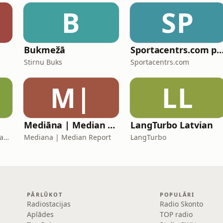
B
SP
Bukmežā
Sportacentrs.com podk
Stirnu Buks
Sportacentrs.com
M|
LL
Mediāna | Median Report
LangTurbo Latvian
Dana Narvaiša, Oskars Kaulēns
Mediana | Median Report
LangTurbo
PĀRLŪKOT
POPULĀRI
Radiostacijas
Radio Skonto
Aplādes
TOP radio