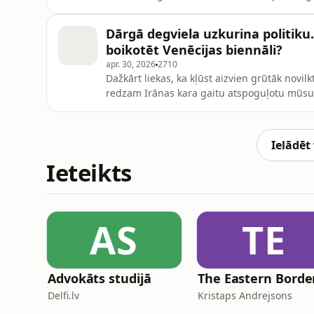
vēlēšanām, dažas partijas meklē aizvien jaunu
ballīte neradīs sāpīgas paģiras rīt. Par šie
Dārgā degviela uzkurina politiku.
boikotēt Venēcijas biennāli?
apr. 30, 2026
2710
Dažkārt liekas, ka kļūst aizvien grūtāk novi
redzam Irānas kara gaitu atspoguļotu mūsu de
drīz vien pārvēršas par daļu no priekšvēlēš
mudina cilvēkus meklēt patvērumu Eiropā, un 
kurās šie cilv
Ielādēt
Ieteikts
AS
TE
Advokāts studijā
The Eastern Borde
Delfi.lv
Kristaps Andrejsons