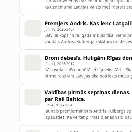
Garās brīvdienas dažiem ir iespēja atpūstie
ka uzņēmuma Latvijas Valsts meži datorsistē
ka tā ir viena no trim valsts akciju sabiedr
gaidāmajām Saeimas vēlēšanām.Šajā raidījum
Premjers Andris. Kas lenc Latgali
Raudseps vērtē gan
jūn. 18, 2026
3407
Latvijai kopš 1918. gada ir bijis tikai viens 
vadītājs Andris. Kulberga raksturs un dzīves
un mērķos, kurus pēc trīs nedēļu darba jau 
sabiedrības uzmanības degpunktā nonākusi ar
Droni debesīs. Huligāni Rīgas do
mīlē
jūn. 11, 2026
3017
Kā savulaik sēri nopūtās dzejnieks Kārlis 
pirmo reizi virs Latvijas tika notriekts mūsu 
satraukums mazinājies? Tikmēr daži deputāt
Latvijā pēdējos gados savairojušies lāči, kur
Valdības pirmās septiņas dienas. 
nemiera cēl
par Rail Baltica.
jūn. 4, 2026
2884
Jaunais premjerministrs Andris Kulbergs sparī
izpausties. Kā vērtēt pirmās dienas valdībai
mēneši?Dažādi populisti allaž cenšas radīt ies
sabiedrības vairākuma uzskatiem, taču nesen