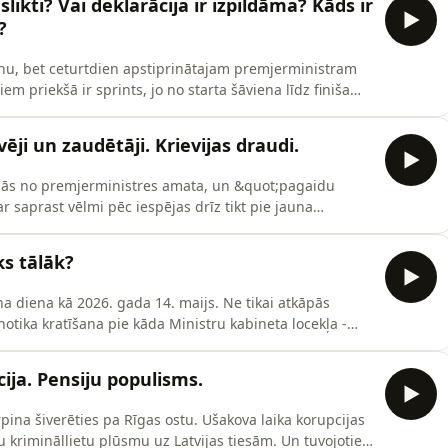
 slikti? ​Vai deklarācija ir izpildāma? Kāds ir
?
onu, bet ceturtdien apstiprinātajam premjerministram
 priekšā ir sprints, jo no starta šāviena līdz finišam
aidīt no šīs &quot;pagaidu valdības&quot;? Kādi
 ceļā? Un kāpēc Valsts kontroles ziņojums par Latvijas
ēji un zaudētāji. Krievijas draudi​.
kāpās no premjerministres amata, un &quot;pagaidu
r saprast vēlmi pēc iespējas drīz tikt pie jauna
ājums - vai strauji, tikai dažus mēnešus pirms
tāti laikā, kad praktiski katru dienu Latvijas austrumos
ks tālāk?
ina diena kā 2026. gada 14. maijs. Ne tikai atkāpās
notika kratīšana pie kāda Ministru kabineta locekļa -
ļo un Zemnieku savienības.Tāpēc šonedēļ Šķiltavai
vērtētāju par jaunāko ziņu ķērāju.Taču esam šādam
ja. Pensiju populisms.
urpina šiverēties pa Rīgas ostu. Ušakova laika korupcijas
 krimināllietu plūsmu uz Latvijas tiesām. Un tuvojoties