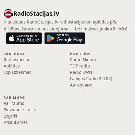
RadioStacijas.lv
Klausieties RadioStacijas.lv radiostacijas un aplādes pēc
pilsētas, žanra vai noskaņojuma — bez maksas jebkurā ierīcē.
PĀRLŪKOT
POPULĀRI
Radiostacijas
Radio Skonto
Aplādes
TOP radio
Top Dziesmas
Radio SWH+
Latvijas Radio 2 (LR2)
Авторадио
PAR MUMS
Par Mums
Pievienot staciju
Logrīki
Atsauksmes