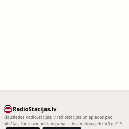
RadioStacijas.lv
Klausieties RadioStacijas.lv radiostacijas un aplādes pēc
pilsētas, žanra vai noskaņojuma — bez maksas jebkurā ierīcē.