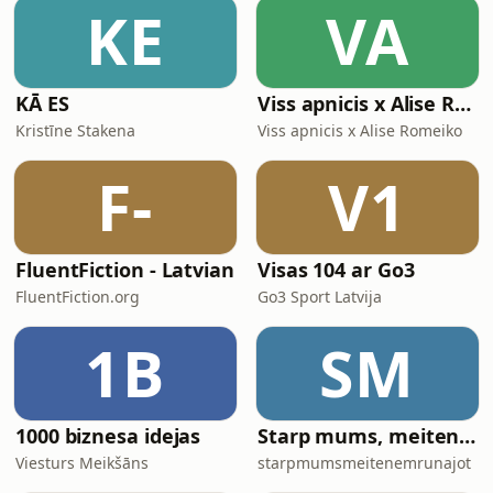
Elbakjanshttps://www.instagram.com/relbakjanshtt
KE
VA
KĀ ES
Viss apnicis x Alise Romeiko
Kristīne Stakena
Viss apnicis x Alise Romeiko
F-
V1
FluentFiction - Latvian
Visas 104 ar Go3
FluentFiction.org
Go3 Sport Latvija
1B
SM
1000 biznesa idejas
Starp mums, meitenēm, runājot
Viesturs Meikšāns
starpmumsmeitenemrunajot