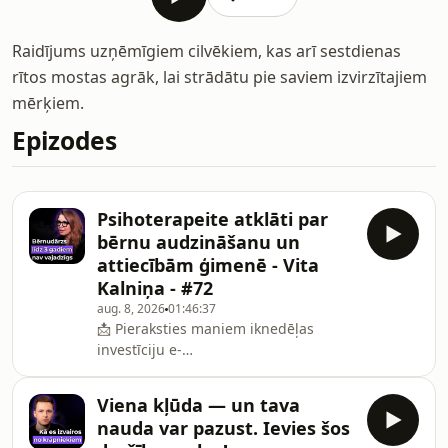
Raidījums uzņēmīgiem cilvēkiem, kas arī sestdienas
rītos mostas agrāk, lai strādātu pie saviem izvirzītajiem
mērķiem.
Epizodes
Psihoterapeite atklāti par
bērnu audzināšanu un
attiecībām ģimenē - Vita
Kalniņa - #72
aug. 8, 2026
01:46:37
📩 Pieraksties maniem iknedēļas
investīciju e-
pastiem:http://valtersvalters.lv/?
utm_source=valters&amp;utm_medium=podcast&amp
Viena kļūda — un tava
ViesisVita
nauda var pazust. Ievies šos
Kalniņahttps://vitakalnina.lv/https://lina.lv/https: