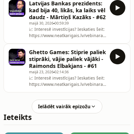
Latvijas Bankas prezidents:
📩 Pieraksties maniem iknedēļas
kad bija 40, likās, ka laiks vēl
investīciju e-
daudz - Mārtiņš Kazāks - #62
pastiem:https://valtersvalters.lv/podcasty***🔗
maijā 30, 2026
00:59:39
ViesisFitnesa entuziaste un sertificēta
📈 Interesē investīcijas? Ieskaties šeit:
uztura trenere Lauma
https://www.neatkarigais.lv/vebinara-
Buša.https://www.instagram.com/lauma.busa/
registracija?
***Paldies
cmpid=694558ae0a2ce26641503562&amp;utm_sour
Ghetto Games: Stiprie paliek
📩 Pieraksties maniem iknedēļas
stiprāki, vājie paliek vājāki -
investīciju e-
Raimonds Elbakjans - #61
pastiem:https://valtersvalters.lv/podcasty***🔗
maijā 23, 2026
02:14:36
ViesisMārtiņš Kazāks ir ekonomists un
📈 Interesē investīcijas? Ieskaties šeit:
Latvijas Bankas prezidents.***Paldies
https://www.neatkarigais.lv/vebinara-
atbalstītājiem 🙏☕️Kalve Coffee Kafij
registracija?
cmpid=694558ae0a2ce26641503562&amp;utm_sour
📩 Pieraksties maniem iknedēļas
Ielādēt vairāk epizožu
investīciju e-pastiem:
Ieteikts
https://valtersvalters.lv/podcasty***🔗
ViesisGhetto Games dibinātājs un
līderis Raimonds