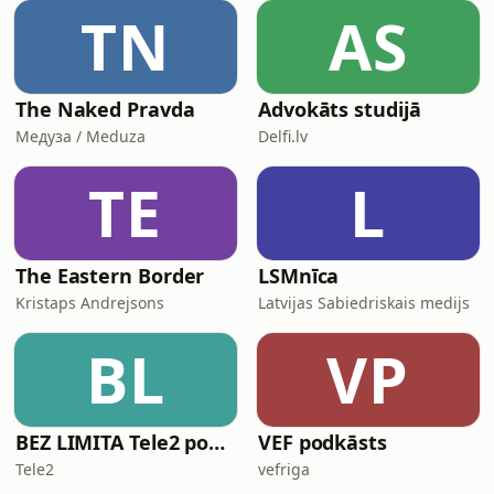
TN
AS
The Naked Pravda
Advokāts studijā
Медуза / Meduza
Delfi.lv
TE
L
The Eastern Border
LSMnīca
Kristaps Andrejsons
Latvijas Sabiedriskais medijs
BL
VP
BEZ LIMITA Tele2 podkāsts
VEF podkāsts
Tele2
vefriga