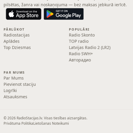
pilsētas, žanra vai noskaņojuma — bez maksas jebkurā ierīcē.
PĀRLŪKOT
POPULĀRI
Radiostacijas
Radio Skonto
Aplādes
TOP radio
Top Dziesmas
Latvijas Radio 2 (LR2)
Radio SWH+
Авторадио
PAR MUMS
Par Mums
Pievienot staciju
Logrīki
Atsauksmes
© 2026 RadioStacijas.lv. Visas tiesības aizsargātas.
Privātuma Politika
Lietošanas Noteikumi