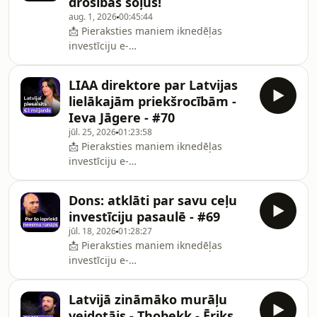
drošības soļus!
hl=en ***Paldies atbalstītājiem 🙏☕️
aug. 1, 2026
00:45:44
Kalve Coffee Kafija birojā:
📩 Pieraksties maniem iknedēļas
https://bit.ly/
investīciju e-
pastiem:http://valtersvalters.lv/?
utm_source=valters&amp;utm_medium=podcast&am
LIAA direktore par Latvijas
atbalstītājiem 🙏☕️ Kalve Coffee Kafija
lielākajām priekšrocībām -
birojā: https://bit.ly/3YKXCkWAtlaide
Ieva Jāgere - #70
internetveikalā ar kodu:
jūl. 25, 2026
01:23:58
kafijaspodkasts
📩 Pieraksties maniem iknedēļas
investīciju e-
pastiem:http://valtersvalters.lv/?
utm_source=valters&amp;utm_medium=podcast&amp
Dons: atklāti par savu ceļu
ViesisIeva
investīciju pasaulē - #69
Jāgereieva.jagere@liaa.gov.lvhttps://lv.linkedin.com
jūl. 18, 2026
01:28:27
atbalstītājiem 🙏☕️ Kalve Coffee Kafija
📩 Pieraksties maniem iknedēļas
birojā: https://bit.ly/3YKXCkWAtlaide
investīciju e-
internetveikalā ar kodu:
pastiem:http://valtersvalters.lv/?
kafijaspodkasts
utm_source=valters&amp;utm_medium=podcast&am
Latvijā zināmāko murāļu
ViesisArtūrs Šingirejs jeb
veidotājs - Thobekk - Ēriks