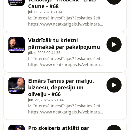
Donshttps://www.facebook.com/donslatvia/https://
Caune - #68
atbalstītājiem 🙏☕️ Kalve Coffee Kafija
jūl. 11, 2026
01:21:14
birojā: https://bit.ly/3YKXCkWAtlaide
📈 Interesē investīcijas? Ieskaties šeit:
https://www.neatkarigais.lv/vebinara-
registracija?
cmpid=694558ae0a2ce26641503562&amp;utm_sour
Visdrīzāk tu krietni
📩 Pieraksties maniem iknedēļas
pārmaksā par pakalpojumu
investīciju e-pastiem:
jūl. 4, 2026
00:44:33
https://valtersvalters.lv/podcasty***🔗
📈 Interesē investīcijas? Ieskaties šeit:
ViesisĒriks
https://www.neatkarigais.lv/vebinara-
Caunehttps://erikscaune.com/about-
registracija?
1https://www.instagram.com/thobekk/***Paldies
cmpid=694558ae0a2ce26641503562&amp;utm_sour
atbalstītājiem 🙏☕️ K
Elmārs Tannis par mafiju,
📩 Pieraksties maniem iknedēļas
biznesu, depresiju un
investīciju e-pastiem:
olīveļļu - #66
https://valtersvalters.lv/podcasty
jūn. 27, 2026
02:21:14
***Paldies atbalstītājiem 🙏☕️ Kalve
📈 Interesē investīcijas? Ieskaties šeit:
Coffee Kafija birojā:
https://www.neatkarigais.lv/vebinara-
https://bit.ly/3YKXCkWAtlaide
registracija?
internetveikalā ar kodu: kafi
cmpid=694558ae0a2ce26641503562&amp;utm_sour
Pro skeiteris atklāti par