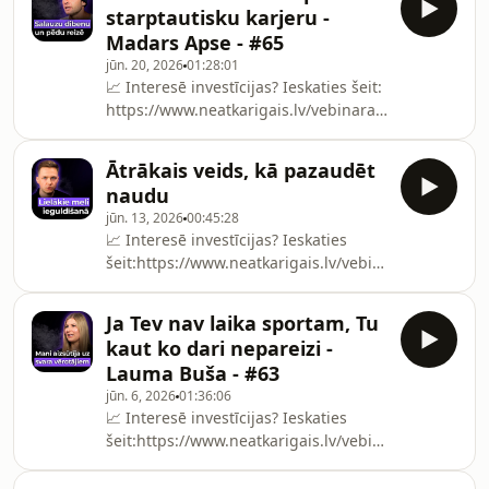
📩 Pieraksties maniem iknedēļas
starptautisku karjeru -
investīciju e-pastiem:
Madars Apse - #65
https://valtersvalters.lv/podcasty***🔗
jūn. 20, 2026
01:28:01
ViesisElmārs
📈 Interesē investīcijas? Ieskaties šeit:
Tannishttps://www.instagram.com/elmarstannis/ht
https://www.neatkarigais.lv/vebinara-
***Pald
registracija?
cmpid=694558ae0a2ce26641503562&amp;utm_sour
Ātrākais veids, kā pazaudēt
📩 Pieraksties maniem iknedēļas
naudu
investīciju e-pastiem:
jūn. 13, 2026
00:45:28
https://valtersvalters.lv/podcasty***🔗
📈 Interesē investīcijas? Ieskaties
ViesisMadars
šeit:https://www.neatkarigais.lv/vebinara-
Apsehttps://www.instagram.com/madarsapse/***Pa
registracija?
atbalstītājiem 🙏☕️ Kalve Coffee Kafija
cmpid=694558ae0a2ce26641503562&amp;utm_sour
birojā: h
Ja Tev nav laika sportam, Tu
📩 Pieraksties maniem iknedēļas
kaut ko dari nepareizi -
investīciju e-pastiem:
Lauma Buša - #63
https://valtersvalters.lv/podcasty
jūn. 6, 2026
01:36:06
***Paldies atbalstītājiem 🙏☕️ Kalve
📈 Interesē investīcijas? Ieskaties
Coffee Kafija birojā:
šeit:https://www.neatkarigais.lv/vebinara-
https://bit.ly/3YKXCkWAtlaide
registracija?
internetveikalā ar kodu: kafija
cmpid=694558ae0a2ce26641503562&amp;utm_sour