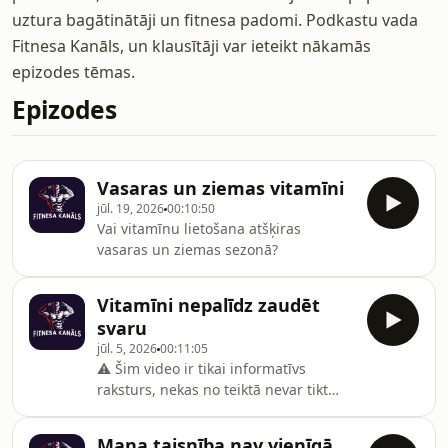
uztura bagātinātāji un fitnesa padomi. Podkastu vada
Fitnesa Kanāls, un klausītāji var ieteikt nākamās
epizodes tēmas.
Epizodes
Vasaras un ziemas vitamīni
jūl. 19, 2026
00:10:50
Vai vitamīnu lietošana atšķiras
vasaras un ziemas sezonā?
Vitamīni nepalīdz zaudēt
svaru
jūl. 5, 2026
00:11:05
⚠️ Šim video ir tikai informatīvs
raksturs, nekas no teiktā nevar tikt
uzskatīts par medicīnisku padomu.
Uztura bagātinātājs neaizstāj
Mana taisnība nav vienīgā