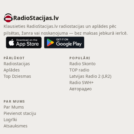
RadioStacijas.lv
Klausieties RadioStacijas.lv radiostacijas un aplādes pēc
pilsētas, žanra vai noskaņojuma — bez maksas jebkurā ierīcē.
PĀRLŪKOT
POPULĀRI
Radiostacijas
Radio Skonto
Aplādes
TOP radio
Top Dziesmas
Latvijas Radio 2 (LR2)
Radio SWH+
Авторадио
PAR MUMS
Par Mums
Pievienot staciju
Logrīki
Atsauksmes