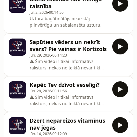
pilnvērtīgu un sabalansētu uzturu.
taisnība
jūl. 2, 2026
00:14:50
Uztura bagātinātājs neaizstāj
pilnvērtīgu un sabalansētu uzturu.
Sapūties vēders un nekrīt
svars? Pie vainas ir Kortizols
jūn. 29, 2026
00:14:23
⚠️ Šim video ir tikai informatīvs
raksturs, nekas no teiktā nevar tikt
uzskatīts par medicīnisku padomu.
Uztura bagātinātājs neaizstāj
Kapēc Tev dzīvot veselīgi?
pilnvērtīgu un sabalansētu uzturu.
jūn. 28, 2026
00:11:56
⚠️ Šim video ir tikai informatīvs
raksturs, nekas no teiktā nevar tikt
uzskatīts par medicīnisku padomu.
Uztura bagātinātājs neaizstāj
Dzert nepareizos vitamīnus
pilnvērtīgu un sabalansētu uzturu.
nav jēgas
jūn. 14, 2026
00:12:09