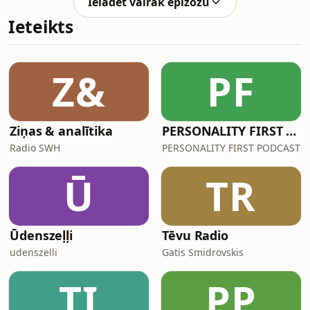
Ielādēt vairāk epizožu
Ieteikts
Z&
PF
Ziņas & analītika
PERSONALITY FIRST PODCAST
Radio SWH
PERSONALITY FIRST PODCAST
Ū
TR
Ūdenszeļļi
Tēvu Radio
udenszelli
Gatis Smidrovskis
TI
PP