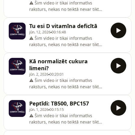
⚠️ Šim video ir tikai informatīvs
raksturs, nekas no teiktā nevar tikt
uzskatīts par medicīnisku padomu.
Uztura bagātinātājs neaizstāj
Tu esi D vitamīna deficītā
pilnvērtīgu un sabalansētu uzturu.
jūn. 12, 2026
00:16:48
⚠️ Šim video ir tikai informatīvs
raksturs, nekas no teiktā nevar tikt
uzskatīts par medicīnisku padomu.
Uztura bagātinātājs neaizstāj
Kā normalizēt cukura
pilnvērtīgu un sabalansētu uzturu.
limeni?
jūn. 2, 2026
00:20:01
⚠️ Šim video ir tikai informatīvs
raksturs, nekas no teiktā nevar tikt
uzskatīts par medicīnisku padomu.
Uztura bagātinātājs neaizstāj
Peptīdi: TB500, BPC157
pilnvērtīgu un sabalansētu uzturu.
jūn. 1, 2026
00:15:15
⚠️ Šim video ir tikai informatīvs
raksturs, nekas no teiktā nevar tikt
uzskatīts par medicīnisku padomu.
Uztura bagātinātājs neaizstāj