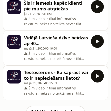
Šis ir iemesls kapēc klienti
pilnvērtīgu un sabalansētu uzturu.
pie mums atgriežas
jūn. 1, 2026
00:11:51
⚠️ Šim video ir tikai informatīvs
raksturs, nekas no teiktā nevar tikt
uzskatīts par medicīnisku padomu.
Uztura bagātinātājs neaizstāj
Vidējā Latvieša dzīve beidzas
pilnvērtīgu un sabalansētu uzturu.
ap 40...
maijā 31, 2026
00:16:00
⚠️ Šim video ir tikai informatīvs
raksturs, nekas no teiktā nevar tikt
uzskatīts par medicīnisku padomu.
Uztura bagātinātājs neaizstāj
Testosterons - Kā saprast vai
pilnvērtīgu un sabalansētu uzturu.
to ir nepieciešams lietot?
maijā 31, 2026
00:15:53
⚠️ Šim video ir tikai informatīvs
raksturs, nekas no teiktā nevar tikt
uzskatīts par medicīnisku padomu.
Uztura bagātinātājs neaizstāj
pilnvērtīgu un sabalansētu uzturu.