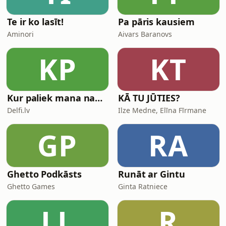
Te ir ko lasīt!
Pa pāris kausiem
Aminori
Aivars Baranovs
KP
KT
Kur paliek mana nauda?
KĀ TU JŪTIES?
Delfi.lv
Ilze Medne, Elīna Fīrmane
GP
RA
Ghetto Podkāsts
Runāt ar Gintu
Ghetto Games
Ginta Ratniece
LL
R