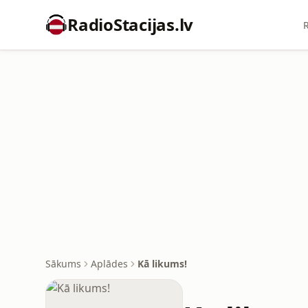
RadioStacijas.lv
R
Sākums
Aplādes
Kā likums!