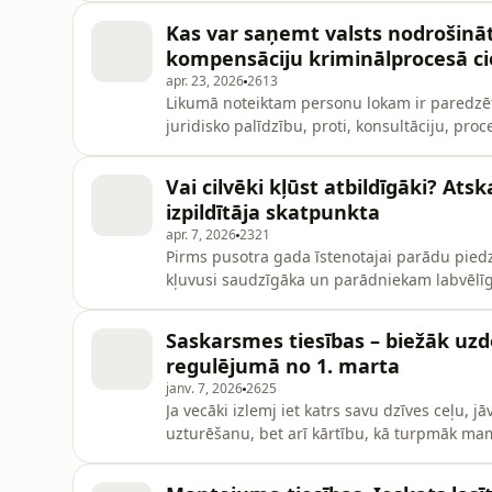
attīstības projekti, tostarp pašu spēkiem pā
Kas var saņemt valsts nodrošināto
darba nozīmi. Cit
kompensāciju kriminālprocesā c
apr. 23, 2026
2613
Likumā noteiktam personu lokam ir paredzē
juridisko palīdzību, proti, konsultāciju, pr
pirmstiesas procesā un tiesā. Savukārt pers
valsts izmaksā kompensāciju. Kāda ir atbildī
Vai cilvēki kļūst atbildīgāki? At
pakalpojumu nodroš
izpildītāja skatpunkta
apr. 7, 2026
2321
Pirms pusotra gada īstenotajai parādu piedz
kļuvusi saudzīgāka un parādniekam labvēlīgā
piedziņa lietās, kas ilgstoši bijušas bez vi
parādnieku un tiesu izpildītāju – tieši šo a
Saskarsmes tiesības – biežāk uzd
tiesu
regulējumā no 1. marta
janv. 7, 2026
2625
Ja vecāki izlemj iet katrs savu dzīves ceļu, 
uzturēšanu, bet arī kārtību, kā turpmāk mamm
uzturēs attiecības ar dēlu vai meitu. Saska
kas daudziem vecākiem rada neizpratni gan