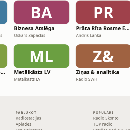
BA
PR
Biznesa Atslēga
Prāta Rīta Rosme Espresso
ds
Oskars Zapackis
Andris Lanka
ML
Z&
Kas dārzā | Dārzkopības institūta raidieraksts
Metālkāsts LV
Ziņas & analītika
Metālkāsts LV
Radio SWH
PĀRLŪKOT
POPULĀRI
Radiostacijas
Radio Skonto
Aplādes
TOP radio