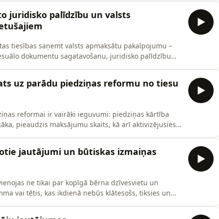
rveidota vietne, atskats pagātnē ļauj novērtēt paveiktā
 juridisko palīdzību un valsts
ietušajiem
tas tiesības saņemt valsts apmaksātu pakalpojumu –
ocesuālo dokumentu sagatavošanu, juridisko palīdzību
onām, kas atzītas par cietušajām kriminālprocesā,
gās iestādes – Tiesu administrācijas (TA) – pieredze šo
skats uz parādu piedziņas reformu no tiesu
iņas reformai ir vairāki ieguvumi: piedziņas kārtība
ka, pieaudzis maksājumu skaits, kā arī aktivizējusies
rzības. Tāpat palēnām veidojas labāka komunikācija starp
spektu LZTI padomes priekšsēdētāja vietniece, zvērināta
otie jautājumi un būtiskas izmaiņas
jāvienojas ne tikai par kopīgā bērna dzīvesvietu un
a vai tētis, kas ikdienā nebūs klātesošs, tiksies un
rsmes tiesību nozīme un izmantošanas kārtība ir tēma,
 par savām tiesībām, gan pienākumiem. Šajā