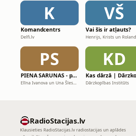
K
VŠ
Komandcentrs
Vai šis ir atļauts?
Delfi.lv
Henrijs, Krists un Rolan
PS
KD
PIENA SARUNAS - podkāsts par zīdīšanu
Elīna Ivanova un Una Šlesere
Dārzkopības Institūts
RadioStacijas.lv
Klausieties RadioStacijas.lv radiostacijas un aplādes