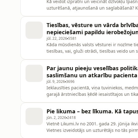
Kā veidot izpratni un veicināt dzīvokļu īpa
uzturēšanā, atjaunošanā un saglabāšanā? K
nenozīmē avāriju novēršanu – par to šajā rai
Latvijas dzīvokļu īpašnieku biedrību asoci
Tiesības, vēsture un vārda brīvība
CIMBALI.
nepieciešami papildu ierobežoju
jūl. 22, 2026
5581
Kāda mūsdienās valsts vēsturei ir nozīme tie
tiesības, vai, gluži otrādi, tiesības veido un
ģeopolitiskajos apstākļos ir pamats ierobež
valstiskuma nepārtrauktību vai padomju ok
Par jaunu pieeju veselības politi
diskusijā “Tiesībpratības st
saslimšanu un atkarību pacienta 
jūl. 9, 2026
3696
Ieklausīties pacientā, viņa tuviniekos, medm
garajā ārstniecības ķēdē iesaistītajos un tikai
tajā noteikto uzdevumu izpildi. Ar šādu mērķ
līdzdalības projektu psihisko saslimšanu u
Pie likuma – bez līkuma. Kā tapusi
izstrādei.
jūn. 2, 2026
2418
Vietnē Likumi.lv no 2001. gada 29. jūnija ikvi
Vietnes izveidotājs un uzturētājs no tās pir
Vēstnesis”. Kad aiz muguras ir 25 darba gad