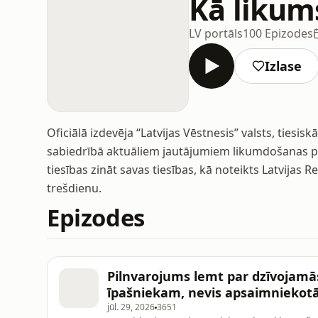
Kā likum
LV portāls
100 Epizodes
Izlase
Oficiālā izdevēja “Latvijas Vēstnesis” valsts, tiesi
sabiedrībā aktuāliem jautājumiem likumdošanas proc
tiesības zināt savas tiesības, kā noteikts Latvijas
trešdienu.
Epizodes
Pilnvarojums lemt par dzīvojamā
īpašniekam, nevis apsaimniekot
jūl. 29, 2026
3651