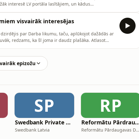
ežāk interesē LV portāla lasītājiem, un kādus
tāju tiesībpratības mērījums?
miem visvairāk interesējas
 dzirdējis par Darba likumu, taču, aplūkojot dažādās ar
tuvāk, redzams, ka šī joma ir daudz plašāka. Atlasot
dzams, ka darba tiesībās ir saistoši gandrīz piecdesmit
regulē dažādus ar nodarbinātību saistītus jautājumus,
 vairāk epizožu
SP
RP
Swedbank Private Banking
Reformātu Pārdraugavas draudzes sv
Swedbank Latvia
Reformātu Pārdaugavas Drau