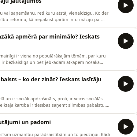
tāju jautājumos
nu vai saņemšanu, reti kuru atstāj vienaldzīgu. Ko der
sību reformu, kā nepalaist garām informāciju par
s atlikt dokumentu, kas skar īpašumtiesības,
zodē.
mazākā apmērā par minimālo? Ieskats
mainīgi ir viena no populārākajām tēmām, par kuru
ums ir bezkaislīgs un bez jebkādām atkāpēm nosaka
ērnus, dzīvē notiek dažādi un jautājumu tomēr
i – par to un citiem jautājumiem, kas iesūtīti LV portāla
alsts – ko der zināt? Ieskats lasītāju
ā un ir sociāli apdrošināts, proti, ir veicis sociālās
ktajā kārtībā ir tiesības saņemt slimības pabalstu.
aļā “E-konsultācijas” iesūtītie jautājumi, ne viss ir tik
pizodē aplūkosim dažādus ar darbnespējas lapu A un B
autājumi un padomi
ērsīsim uzmanību parādsaistībām un to piedziņai. Kādi