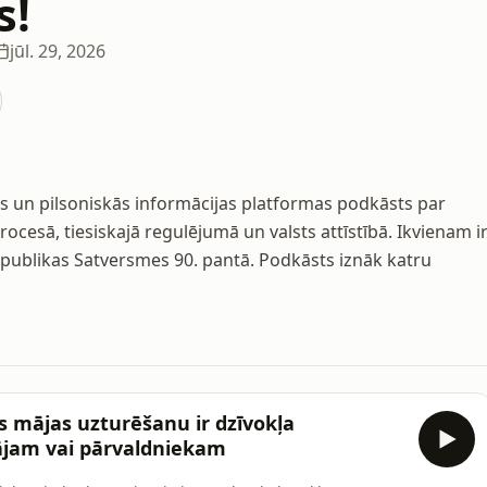
s!
jūl. 29, 2026
skās un pilsoniskās informācijas platformas podkāsts par
esā, tiesiskajā regulējumā un valsts attīstībā. Ikvienam i
 Republikas Satversmes 90. pantā. Podkāsts iznāk katru
s mājas uzturēšanu ir dzīvokļa
ājam vai pārvaldniekam