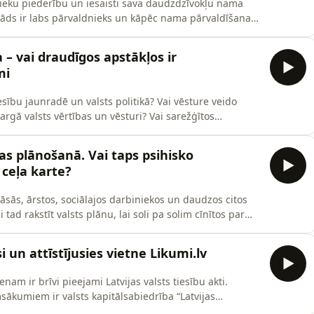
šnieku piederību un iesaisti sava daudzdzīvokļu nama
āds ir labs pārvaldnieks un kāpēc nama pārvaldīšana
dieraksta “Kā likums!” epizodē LV portāls izvaicāja
ācijas “Mājoklis” pārstāves DACI VĀRNU un ALEKSANDRU
 – vai draudīgos apstākļos ir
mi
sību jaunradē un valsts politikā? Vai vēsture veido
 sargā valsts vērtības un vēsturi? Vai sarežģītos
ot personas brīvību, piemēram, apšaubīt Latvijas
upācijas noziegumus? Sarunu festivālā “Lampa”,
kas plānošanā. Vai taps psihisko
ceļa karte?
āsās, ārstos, sociālajos darbiniekos un daudzos citos
 tad rakstīt valsts plānu, lai soli pa solim cīnītos par
i Veselības ministrija ir īstenojusi plašu sabiedrības
n atkarību ārstēšanas atbalsta pasākumu plāna
 un attīstījusies vietne Likumi.lv
enam ir brīvi pieejami Latvijas valsts tiesību akti.
msākumiem ir valsts kapitālsabiedrība “Latvijas
os uzkrāta pieredze, mērķtiecīgi īstenoti dažādi