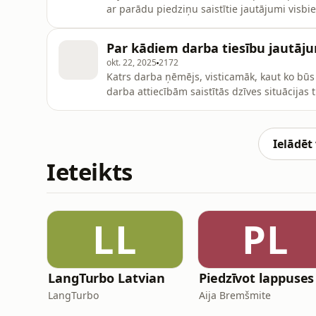
ar parādu piedziņu saistītie jautājumi visbi
secinājumus par tiem atklāj Latvijas iedzīvo
Par kādiem darba tiesību jautāju
okt. 22, 2025
2172
Katrs darba ņēmējs, visticamāk, kaut ko būs
darba attiecībām saistītās dzīves situācijas 
tiesību aktus pēc tēmām vietnē Likumi.lv, re
likumi un Ministru kabineta noteikumi, kas 
sākot
Ielādēt
Ieteikts
LL
PL
LangTurbo Latvian
Piedzīvot lappuses
LangTurbo
Aija Bremšmite