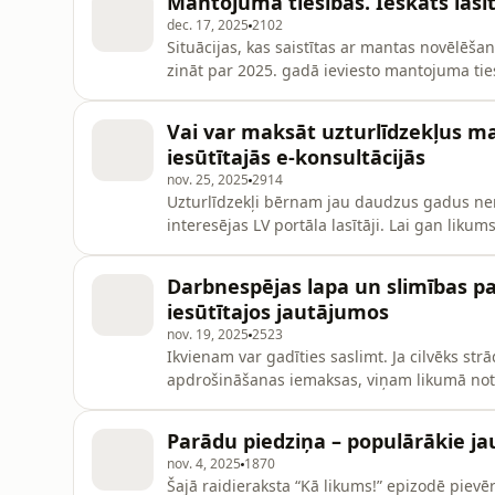
Mantojuma tiesības. Ieskats lasī
raidieraksta “Kā likums!”
dec. 17, 2025
2102
Situācijas, kas saistītas ar mantas novēlēša
zināt par 2025. gadā ieviesto mantojuma tie
mantojuma atklāšanos un kāpēc nav ieteicam
kārtošanu, šajā raidieraksta “Kā likums!” epi
Vai var maksāt uzturlīdzekļus 
iesūtītajās e-konsultācijās
nov. 25, 2025
2914
Uzturlīdzekļi bērnam jau daudzus gadus ne
interesējas LV portāla lasītāji. Lai gan lik
absolūtu vecāku pienākumu uzturēt savus b
netrūkst. Kam, kāpēc, kādā apmērā un cik ilg
Darbnespējas lapa un slimības pab
redakcijai par uzturlīdzek
iesūtītajos jautājumos
nov. 19, 2025
2523
Ikvienam var gadīties saslimt. Ja cilvēks strād
apdrošināšanas iemaksas, viņam likumā notei
Tomēr, kā apliecina LV portāla tematiskajā sad
vienkārši. Šajā raidieraksta “Kā likums!” e
Parādu piedziņa – populārākie j
sai
nov. 4, 2025
1870
Šajā raidieraksta “Kā likums!” epizodē piev