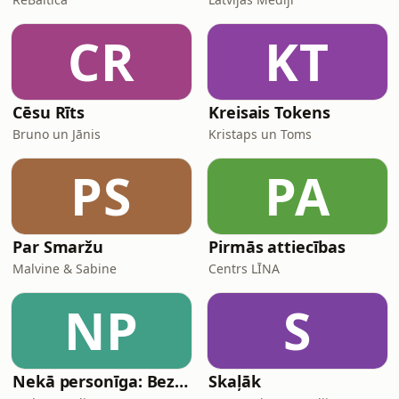
CR
KT
Cēsu Rīts
Kreisais Tokens
Bruno un Jānis
Kristaps un Toms
PS
PA
Par Smaržu
Pirmās attiecības
Malvine & Sabine
Centrs LĪNA
NP
S
Nekā personīga: Bez protokola
Skaļāk