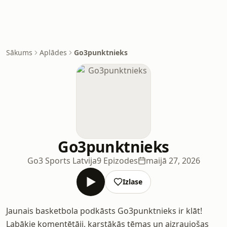
Sākums
Aplādes
Go3punktnieks
Go3punktnieks
Go3 Sports Latvija
9 Epizodes
maijā 27, 2026
Izlase
Jaunais basketbola podkāsts Go3punktnieks ir klāt!
Labākie komentētāji, karstākās tēmas un aizraujošas