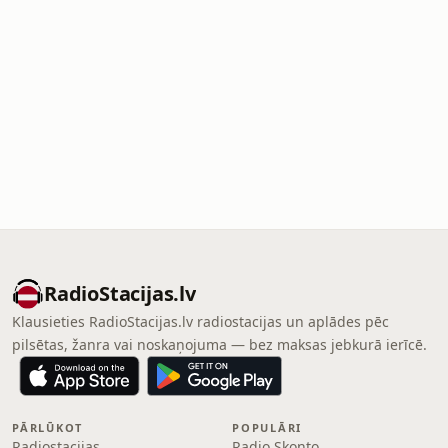
RadioStacijas.lv
Klausieties RadioStacijas.lv radiostacijas un aplādes pēc
pilsētas, žanra vai noskaņojuma — bez maksas jebkurā ierīcē.
PĀRLŪKOT
POPULĀRI
Radiostacijas
Radio Skonto