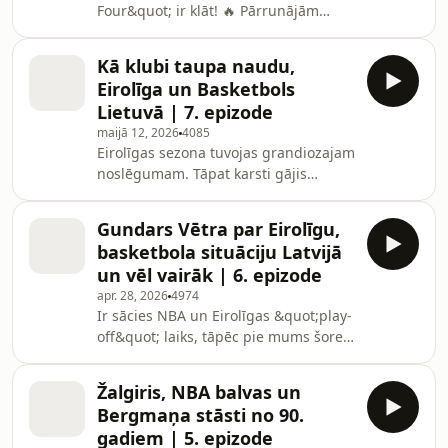
Four&quot; ir klāt! 🔥 Pārrunājām
konferenču fināli01:00:08 Konkurss un
svarīgāko pirms tiek kronēti jaunie
skatītāju jautājumi01:19:18 Galavārdi
Eirolīgas čempioni, izteicām savas
un ko
Kā klubi taupa naudu,
prognozes un apspriedām NBA
Eirolīga un Basketbols
konferenču finālus. 8. epizodē
Lietuvā | 7. epizode
&quot;&quot;Go3punktniekā&quot;&quot;
maijā 12, 2026
4085
mums pievienojās Mārtiņš Gulbis.
Eirolīgas sezona tuvojas grandiozajam
Seko līdzi svarīgākajiem sporta
noslēgumam. Tāpat karsti gājis
notikumiem Go3: https://go3.lv/sports
Lietuvas basketbola klubiem -
&quot;&quot;Rytas&quot;&quot; un
Gundars Vētra par Eirolīgu,
&quot;&quot;Žalgiris&quot;&quot;.
basketbola situāciju Latvijā
Runājām arī par NBA
un vēl vairāk | 6. epizode
&quot;&quot;play-off&quot;&quot; un
apr. 28, 2026
4974
to, kā klubi agrāk taupīja naudu.
Ir sācies NBA un Eirolīgas &quot;play-
Šoreiz Tomam Prāmniekam un
off&quot; laiks, tāpēc pie mums šoreiz
Guntaram Jonānam
viesojās Gundars Vētra. Runājām par
&quot;&quot;Go3punktniekā&quot;&quot;
Eirolīgas individuālajām balvām,
pievienojās Raimonds Zeps. Seko līdzi
Žalgiris, NBA balvas un
izteicām prognozes par izslēgšanas
aizraujošākajiem sporta
Bergmaņa stāsti no 90.
spēļu turnīru un apspriedām NBA
gadiem | 5. epizode
&quot;play-off&quot; ainu. Nepalaid