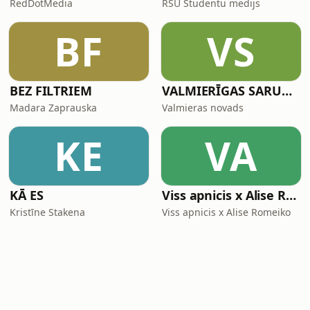
RedDotMedia
RSU Studentu medijs
BF
VS
BEZ FILTRIEM
VALMIERĪGAS SARUNAS
Madara Zaprauska
Valmieras novads
KE
VA
KĀ ES
Viss apnicis x Alise Romeiko
Kristīne Stakena
Viss apnicis x Alise Romeiko