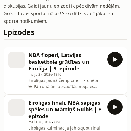
diskusijas. Gaidi jaunu epizodi ik pēc divām nedēļām.
Go3 – Tavas sporta mājas! Seko līdzi svarīgākajiem
sporta notikumiem.
Epizodes
NBA floperi, Latvijas
basketbola grūtības un
Eirolīga | 9. epizode
maijā 27, 2026
4816
Eirolīgas jaunā čempione ir kronēta!
👑 Pārrunājām aizvadītās nogales
notikumus &quot;Final four&quot;,
NBA konferenču finālus un atbildējām
Eirolīgas fināli, NBA sāpīgās
uz jūsu iesūtītajiem jautājumiem.
spēles un Mārtiņš Gulbis | 8.
Seko līdzi aizraujošākajiem sporta
epizode
notikumiem Go3: https://go3.lv/sports
maijā 20, 2026
3290
00:00 Par ko runāsim?02:08 Eirolīga
Eirolīgas kulminācija jeb &quot;Final
un fināli38:44 Toma spēle45:02 NBA