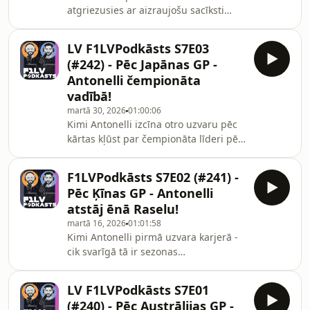
atgriezusies ar aizraujošu sacīksti
Maiami ielās, kur savu 3.uzvaru pēc
kārtas izcīnīja Kimi Antonelli. Otrais
LV F1LVPodkāsts S7E03
finišēja Lando Noriss, kurš uzvarēja
(#242) - Pēc Japānas GP -
sprinta sacīkstē.#MaiamiGP
Antonelli čempionāta
#Antonelli #Noriss
vadībā!
martā 30, 2026
01:00:06
Kimi Antonelli izcīna otro uzvaru pēc
kārtas kļūst par čempionāta līderi pēc
Japānas GP. Tikmēr viņa draugs
Olivers Bērmans piedzivo smagu
F1LVPodkāsts S7E02 (#241) -
avāriju Suzukas trasē.#JapānasGP
Pēc Ķīnas GP - Antonelli
#Antonelli #Bermans
atstāj ēnā Raselu!
martā 16, 2026
01:01:58
Kimi Antonelli pirmā uzvara karjerā -
cik svarīgā tā ir sezonas
turpinājumam? Luiss Hamiltons
beidzot izcīna goda pjedestālu Ferrari
LV F1LVPodkāsts S7E01
komandai!#ĶīnasGP #Antonelli
(#240) - Pēc Austrālijas GP -
#Hamiltons