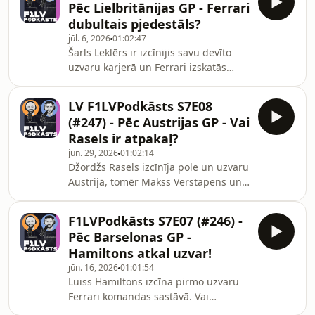
Pēc Lielbritānijas GP - Ferrari
#Antonelli #Rasels
dubultais pjedestāls?
jūl. 6, 2026
01:02:47
Šarls Leklērs ir izcīnijis savu devīto
uzvaru karjerā un Ferrari izskatās
reāls drauds Mercedes dominantei.
Haotiskos pēdējos apļos uzvar Leklērs,
LV F1LVPodkāsts S7E08
seko Rasels un
(#247) - Pēc Austrijas GP - Vai
Hamiltons.#LielbritānijasGP #Leklers
Rasels ir atpakaļ?
#Hamiltons
jūn. 29, 2026
01:02:14
Džordžs Rasels izcīnīja pole un uzvaru
Austrijā, tomēr Makss Verstapens un
Kimi Antonelli nebija tālu. Vai Rasels
ir atpakaļ cīņā par titulu?#AustrijasGP
F1LVPodkāsts S7E07 (#246) -
#Rasels #Verstapens
Pēc Barselonas GP -
Hamiltons atkal uzvar!
jūn. 16, 2026
01:01:54
Luiss Hamiltons izcīna pirmo uzvaru
Ferrari komandas sastāvā. Vai
Hamiltons ir atgriezies cīņā par