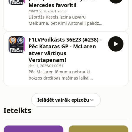
Mercedes favorīti!
martā 9, 2026
01:28:38
Džordžs Rasels izcīna uzvaru
Melburnā, bet Kimi Antonelli palīdz
Mercedes gūt dubultuzvaru, kamēr
Ferrari apliecina savu ātrumu un
F1LVPodkāsts S6E23 (#238) -
izvecīgumu startā.#AustrālijasGP
Pēc Kataras GP - McLaren
#Ferrari #Mercedes
atver vārtiņus
Verstapenam!
dec. 1, 2025
01:00:51
Pēc McLaren lēmuma nebraukt
boksos drošības mašīnas laikā,
Verstapens izcina pārliecinošu uzvaru
Katarā un turpinās cīņu par titulu arī
Abū Dabī!#KatarasGP #Verstapens
Ielādēt vairāk epizožu
#McLaren
Ieteikts