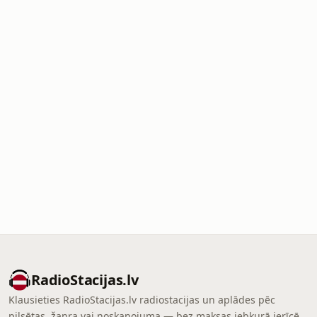
RadioStacijas.lv
Klausieties RadioStacijas.lv radiostacijas un aplādes pēc
pilsētas, žanra vai noskaņojuma — bez maksas jebkurā ierīcē.